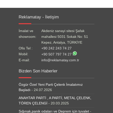
Reklamatay - İletişim
İmalat ve
Akdeniz sanayi sitesi Şafak
showroom:
mahallesi 5031 Sokak No: 51
Kepez, Antalya, TÜRKİYE
Ofis Tel :
+90 242 243 74 27
Mobil:
+90 507 797 74 27
E-mail:
info@reklamatay.com.tr
Bizden Son Haberler
Özgür Özel Yeni Parti Çelenk İmalatımız
Başladı
- 24.07.2026
ANAHTAR PARTİ , A PARTİ, METAL ÇELENK,
TÖREN ÇELENGİ
- 20.03.2025
Sığınak,panik odaları ve Deprem için tuvalet
-